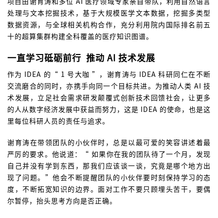
项目由谢育涛和多位 AI 医疗领域专家亲自带队，利用自然语言
处理与文本挖掘技术，基于大规模医学文本数据，挖掘多类型
数据资源，与全球相关机构合作，充分利用院内国际排名前五
十的超算集群构建全科覆盖的医疗知识图谱。
一直学习砥砺前行 推动 AI 技术发展
作为 IDEA 的“ 1 号大咖 ”，谢育涛与 IDEA 科研同仁在不断
交流磨合的同时，亦携手向同一个目标共进。为推动人类 AI 技
术发展，立足社会需求研发颠覆式创新技术回馈社会，让更多
的人从数字经济发展中获益而努力，这是 IDEA 的使命，也是这
里每位科研人员的责任与追求。
谢育涛在带领团队的小伙伴时，总是以最可爱的笑容讲述着最
严厉的要求。他说道：“ 如果你在我的团队待了一个月，发现
自己并没有学到东西，那我们应该谈一谈，究竟是哪个地方出
现了问题。”他会不断提醒团队的小伙伴要时刻保持学习的态
度，不断拓宽知识的边界。面对工作不要只顾埋头苦干，要偶
尔暂停，抬头思考方向是否正确。