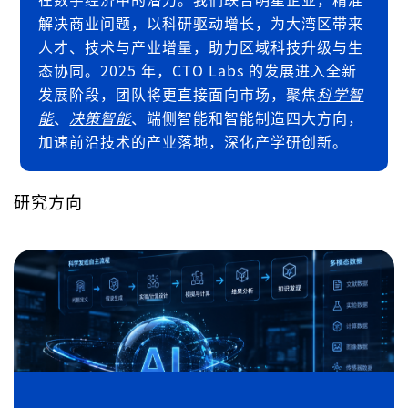
解决商业问题，以科研驱动增长，为大湾区带来
人才、技术与产业增量，助力区域科技升级与生
态协同。2025 年，CTO Labs 的发展进入全新
发展阶段，团队将更直接面向市场，聚焦
科学智
能
、
决策智能
、端侧智能和智能制造四大方向，
加速前沿技术的产业落地，深化产学研创新。
研究方向