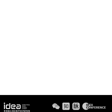
幺宝刚任IDEA研究院副院长及首席技术官，负责IDEA科
研生态的建设以及对外合作，包括联合实验室、CTO
Labs等。加入IDEA前曾任顺丰集团CTO兼顺丰科技
CEO、微软亚洲互联网工程院常务副院长及微软全球技
术合伙人、谷歌中国工程研究院副院长、复旦大学计算
机科学系讲师及自动化实验室主任等职。主导的产品及
科研项目包括：顺丰智慧供应链解决方案及平台、微软
Azure认知服务及人工智能助理、微软必应Bing全球搜
索产品（包括新闻/实时/多媒体/视频搜索等）、
Google搜索平台及Chrome浏览器等多款跨平台、跨语
种的产品及技术。
个人主页