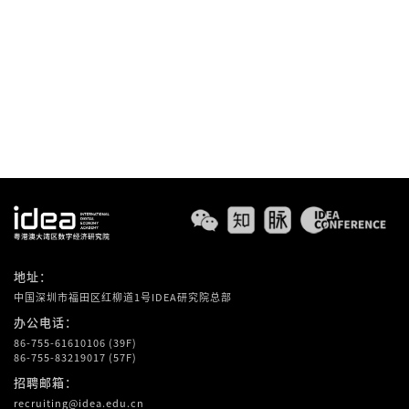
实验室与先进湿实验室紧密结合的研发叠代流
程，挑战传统研发的效率瓶颈，赋能新药研发实
现创新速度与规模的突破。
地址：
中国深圳市福田区红柳道1号IDEA研究院总部
办公电话：
86-755-61610106 (39F)
86-755-83219017 (57F)
招聘邮箱：
recruiting@idea.edu.cn