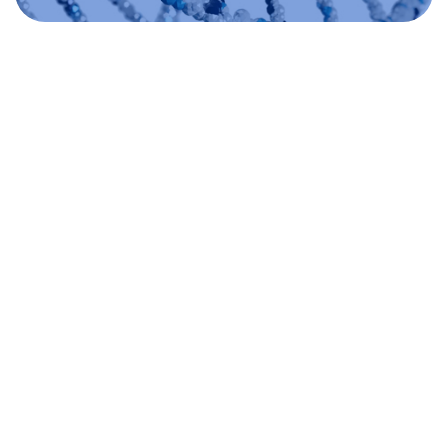
晶泰科技是一家以智能化、自动化驱动的药物研
发科技公司，通过提高药物研发的速度、规模、
创新性和成功率，致力于实现药物研发的行业革
新。其中，晶泰智能药物研发平台将基于云端超
算数字化研发工具与先进的实验能力进行整合，
形成高精度预测与针对性实验相互印证、相互指
导的研发系统。作为全球先锋人工智能药物研发
公司之一，晶泰科技已建立起一整套量子物理干