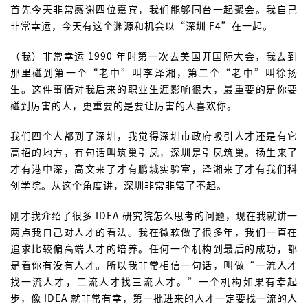
首先今天非常感谢四位嘉宾，我们能够同台一起聚会。我自己
非常幸运，今天有这个渊源和机会以“深圳 F4”在一起。
（我）非常幸运 1990 年时第一次去美国开国际大会，我去到
那里碰到第一个“老中”叫李泽湘，第二个“老中”叫徐扬
生。这件事情对我后来的职业生涯影响很大，最重要的是你要
碰到厉害的人，更重要的是要让厉害的人喜欢你。
我们四个人都到了深圳，我觉得深圳市政府吸引人才还是有它
高招的地方，有句话叫筑巢引凤，深圳是引凤筑巢。扬生来了
才有港中深，高文来了才有鹏城实验室，泽湘来了才有我们科
创学院。从这个角度讲，深圳非常非常了不起。
刚才我介绍了很多 IDEA 研究院怎么思考的问题，现在我就讲一
两点我自己对人才的看法。我在微软做了很多年，我们一直在
追求比较偏高端人才的培养。任何一个机构到最后的成功，都
是看你有没有人才。所以我非常相信一句话，叫做“一流人才
找一流人才，二流人才找三流人才。”一个机构如果有幸起
步，像 IDEA 就非常有幸，第一批进来的人才一定要找一流的人