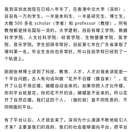
我到深圳龙岗现在已经八年半了，在香港中文大学（深圳），
目前有一万的学生，一半是本科生、一半是研究生、博士生，
大概 500 多名 scholar（学者）和 professor（教授），所有
教授都是排名国际一流的。大学建制，目前有理工学院、数据
科学学院、人文社科学院、经管学院、生物健康学院、医学
院、音乐学院。学生招得非常好，目前第七年在广东省录取了
理科第一名。毕业生去向也非常好。所以目前学校已经到了一
个轨道上。
刚刚张林博士讲到了科技、教育、人才，人才对我来讲就是一
个平台问题。古人有句话叫做“花开不召蝶（蝶自来）”，花
开了以后不用召蝶，蝴蝶自动会来的。如果你把人才比作蝶，
你的平台就是花，你的花不开的话，蝴蝶是不会来的。所以花
开了自然召蝶。我们这四个人，（做的就）是不同性质的、不
同侧面的平台。
有了平台以后，人才就会来了。深圳为什么源源不断地吸引人
才来？主要是我们的政府、我们的社会能够面向平台，把平台