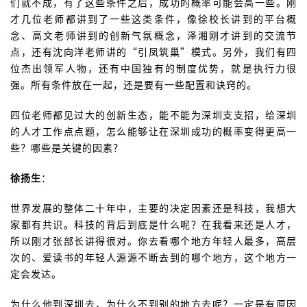
们就不成，有了这些条件之后，成功的概率可能会高一些。刚
才几位老师都讲到了一些这类条件，像徐校长讲到的平台概
念、高文老师讲到的创新气氛概念，泽湘刚才讲到的交流节
点，还有沈向洋老师讲的“引凤筑巢”模式。另外，我们有四
位杰出领军人物，还有中国独有的制度优势，就是执行力很
强。所有条件放在一起，还是要有一些配置和诀窍的。
四位老师都见过大的创新生态，能不能为深圳支支招，给深圳
的人才工作点点题，怎么能够让在深圳成功的概率变得更高一
些？哪些是关键的因素？
徐扬生
：
世界发展的整体二十年中，主要的决定因素还是科技，我想大
家都有共识。科技的背后到底是什么呢？在我看来还是人才，
所以刚才张部长讲得很对。你去看哪个地方年轻人最多，高层
次的、爱读书的年轻人源源不断去到的哪个地方，这个地方一
定会发达。
为什么他到深圳去，为什么不到别的地方去呢？一定是有原因