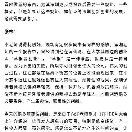
冒险做新的东西，尤其深圳逐步成熟以后需要一些规矩、一些
框架，但是如果让这些规矩、框架束缚深圳创新创业的发展，
这就需要思考了。
张林
：
李老师说得特别好，现场肯定很多同事有同样的感触。泽湘老
师的一个报告中，曾经讲到他在留仙洞、在大学城周边的创业
叫“草根者创业”，“草根”是一种谦虚，但更多是一种自
豪。因为不害怕失败，所以才可能做出伟大的公司。伟大的创
业过程，往往都是在远离平衡态的位置上才能涌现出来，在平
衡态附近往往很难做出有巨大突破性、颠覆性的成果。深圳保
持着徐校长讲的年轻态，保持一种开放、包容的政策环境，然
后不断地按照泽湘老师讲的精神去激励年轻人，才能创造很多
必要条件，产生革命性、颠覆性的创新。
今天的很多颠覆性创新，是来自于向洋老师刚才（在 IDEA 大会
上）介绍的一些激发人想象力的项目，特别是低空经济，有一
种令人眼睛一亮的感觉。您是怎么不断地产生这些新的点，让