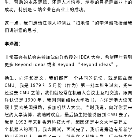
生。背后的本质逻辑，还是人才培养，培养的目标是商业上的
成功，特别是 C 端企业在商业上的成功。
这一点，我们想请江湖人称创业“扫地僧“的李泽湘教授给我
们讲讲您的思考。
李泽湘
：
非常高兴有机会来参加沈向洋教授的 IDEA 大会，希望明年看到
更多 Beyond ideas 或者 Beyond “Beyond ideas”。
扬生、向洋和高文，我们都有一个共同的记忆，就是匹兹堡
CMU。我是 1979 年 5 月份（作为）第一批本科生过去，扬生
还没去 CMU 之前，我们就经常在机器人会议上互相交流。跟向
洋认识是 1990 年，我刚刚到纽约大学教书，向洋是港大读完
硕士要去美国探路，参加机器人大会。当时我说，向洋你要来
纽约大学读博，我随时欢迎，最后扬生把他说服到 CMU 去了。
我是 1992 年来到香港科技大学，起因还是中文大学要建立一
个机器人的项目，我去面试，面试完了，我听说旁边有所新学
校叫香港科大，去看了一下，就落在了科技大学，后面扬生在