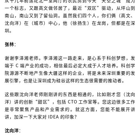
从十几年前莲花北一室两厅的农民房到今天“天空之城”成为
一个标志，又跟高文做邻居了，最近“双区”驱动，从坪山到
南山，南山又到了留仙洞。虽然我们四个人，你们俩（高文、
沈向洋）在（城市）中心，他（徐扬生）在龙岗，但都是在深
圳。
张林
：
谢谢李泽湘老师。李泽湘这一路走来，是心系于科创梦想，发
端于 C 端产业的成功，相信最后必定大成于人才培养。科创学
院源源不断地产生像大疆这样的企业，将是未来深圳重要的发
展引擎，也是让深圳成为硅谷这样的生态很需要的推动者。
这些跟沈向洋老师刚刚讲的东西是相通的，比如刚才您（沈向
洋）讲的创新“甜区”，包括 CTO 工作室等。您这边很多工作
是非常聚焦产品和产业需求的。就这方面，您能不能展开讲
讲，加深一下大家对 IDEA 的印象？
沈向洋
：