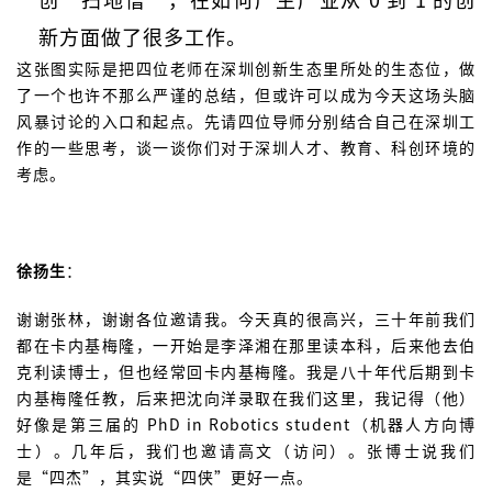
新方面做了很多工作。
这张图实际是把四位老师在深圳创新生态里所处的生态位，做
了一个也许不那么严谨的总结，但或许可以成为今天这场头脑
风暴讨论的入口和起点。先请四位导师分别结合自己在深圳工
作的一些思考，谈一谈你们对于深圳人才、教育、科创环境的
考虑。
徐扬生
：
谢谢张林，谢谢各位邀请我。今天真的很高兴，三十年前我们
都在卡内基梅隆，一开始是李泽湘在那里读本科，后来他去伯
克利读博士，但也经常回卡内基梅隆。我是八十年代后期到卡
内基梅隆任教，后来把沈向洋录取在我们这里，我记得（他）
好像是第三届的 PhD in Robotics student（机器人方向博
士）。几年后，我们也邀请高文（访问）。张博士说我们
是“四杰”，其实说“四侠”更好一点。