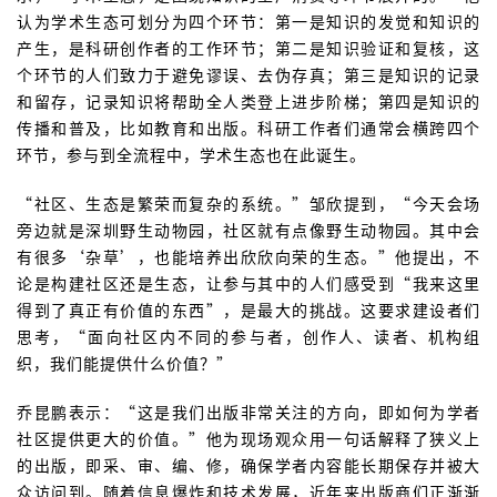
认为学术生态可划分为四个环节：第一是知识的发觉和知识的
产生，是科研创作者的工作环节；第二是知识验证和复核，这
个环节的人们致力于避免谬误、去伪存真；第三是知识的记录
和留存，记录知识将帮助全人类登上进步阶梯；第四是知识的
传播和普及，比如教育和出版。科研工作者们通常会横跨四个
环节，参与到全流程中，学术生态也在此诞生。
“社区、生态是繁荣而复杂的系统。”邹欣提到，“今天会场
旁边就是深圳野生动物园，社区就有点像野生动物园。其中会
有很多‘杂草’，也能培养出欣欣向荣的生态。”他提出，不
论是构建社区还是生态，让参与其中的人们感受到“我来这里
得到了真正有价值的东西”，是最大的挑战。这要求建设者们
思考，“面向社区内不同的参与者，创作人、读者、机构组
织，我们能提供什么价值？”
乔昆鹏表示：“这是我们出版非常关注的方向，即如何为学者
社区提供更大的价值。”他为现场观众用一句话解释了狭义上
的出版，即采、审、编、修，确保学者内容能长期保存并被大
众访问到。随着信息爆炸和技术发展，近年来出版商们正渐渐