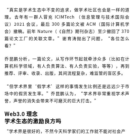
“真实是学术生态中不变的追求，做学术社区也会是一样的道
理。去年有一群人冒充 ICIMTech （信息管理与技术国际会
议）2021 会议，最后 300 多篇论文被 ACM（国际计算机学
会）撤稿。前年 Nature（《自然》期刊杂志）至少撤回了 370
篇论文工厂的关联文章。”谢育涛抛出了问题，“各位怎么
看？”
乔昆鹏分析，一篇论文，从写作环节起就牵涉众多（比如在计
算机科学领域，有人负责算法、有人负责实验，等等），再到
推荐、评审、收录、出版，其间流程复杂，难监管的盲区多。
“但学术界里‘假学术’这样的事情发生比例还是远远少于市
场中的假货发生率。”乔昆鹏认为，“学术界非常重视学术声
誉，声誉的消失会带来不可磨灭的巨大打击。”
Web3.0 理念
学术生态的激励良方吗
“学术界是很好的，不然今天科学家们的工作就不能对社会产