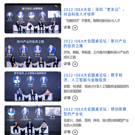
2022 IDEA大会｜深圳“老友记”，
共话科技人才培养
“创都四杰”齐聚首，聊聊创新创业与人才
详情
2022 IDEA大会圆桌论坛｜新兴产业
的投资之路
厉伟、鲍毅、李新建、王丹薇共同解析新兴产业的
成长之路
详情
2022 IDEA大会圆桌论坛｜数字经
济、人工智能与金融投资
郭健、倪泽望、张纳沙分享人工智能和金融投资的
融合发展趋势
详情
2022 IDEA大会圆桌论坛｜预训练模
型的产业化
张家兴、田奇、周明、林伟，探讨预训练模型产业
化的火热现象
详情