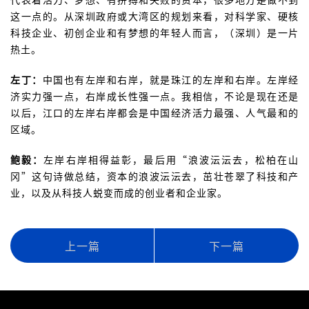
这一点的。从深圳政府或大湾区的规划来看，对科学家、硬核
科技企业、初创企业和有梦想的年轻人而言，（深圳）是一片
热土。
左丁：
中国也有左岸和右岸，就是珠江的左岸和右岸。左岸经
济实力强一点，右岸成长性强一点。我相信，不论是现在还是
以后，江口的左岸右岸都会是中国经济活力最强、人气最和的
区域。
鲍毅：
左岸右岸相得益彰，最后用“浪波沄沄去，松柏在山
冈”这句诗做总结，资本的浪波沄沄去，茁壮苍翠了科技和产
业，以及从科技人蜕变而成的创业者和企业家。
上一篇
下一篇